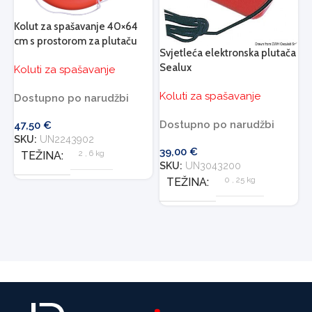
Kolut za spašavanje 40×64
cm s prostorom za plutaču
Svjetleća elektronska plutača
Sealux
Koluti za spašavanje
Koluti za spašavanje
Dostupno po narudžbi
Dostupno po narudžbi
47,50
€
SKU:
UN2243902
39,00
€
2
,
6 kg
TEŽINA
SKU:
UN3043200
0
,
25 kg
TEŽINA