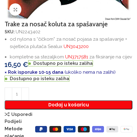
Povećajte sliku
Trake za nosač koluta za spašavanje
UN2243402
SKU:
od nylona s “čičkom” za nosač pojasa za spašavanje +
svjetleća plutača Sealux
UN3043200
kompletne sa stezaljkom
UN3717581
za fiksiranje na cijev
16,50
€
Dostupno po isteku zaliha
× Rok isporuke 10-15 dana
(ukoliko nema na zalihi)
Dostupno po isteku zaliha
Dodaj u košaricu
Usporedi
Podijeli
Metode
plaćanje