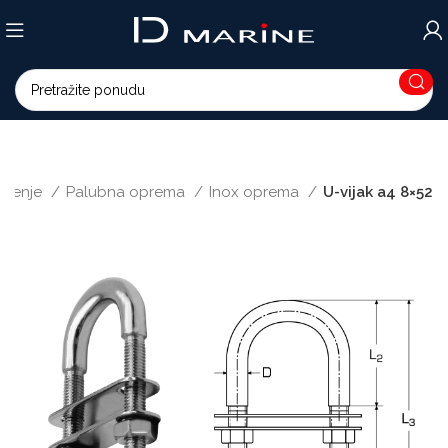
idrenje
Palubna oprema
Inox oprema
U-vijak a4 8×52