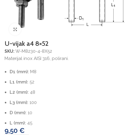
Povećajte sliku
U-vijak a4 8×52
W-M8230-4-8X52
SKU:
Materijal inox AISI 316, polirani.
D1 (mm):
M8
L1 (mm):
52
L2 (mm):
48
L3 (mm):
100
D (mm):
10
L (mm):
45
9,50
€