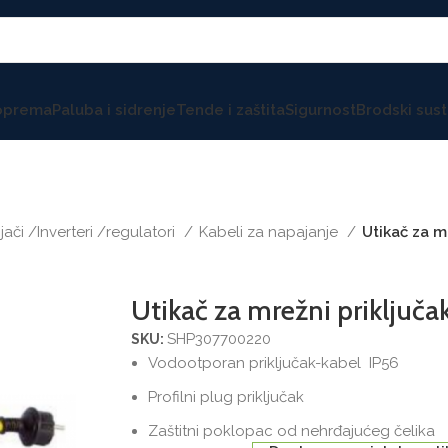
 oprema
Paluba i sidrenje
Tende i zaštita
Sigurnost
Brodski sust
jači /Inverteri /regulatori
Kabeli za napajanje
Utikač za m
Utikač za mrežni priključ
SHP307700220
SKU:
Vodootporan priključak-kabel IP56
Profilni plug priključak
Zaštitni poklopac od nehrđajućeg čelika