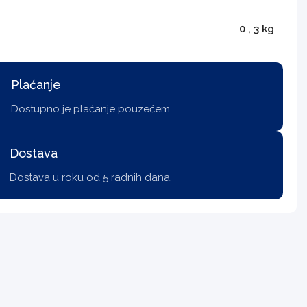
0
,
3 kg
Plaćanje
Dostupno je plaćanje pouzećem.
Dostava
Dostava u roku od 5 radnih dana.