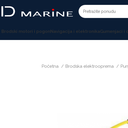
Brodski motori i pogon
Navigacija i elektronika
Gumenjaci i
Početna
Brodska elektrooprema
Pun