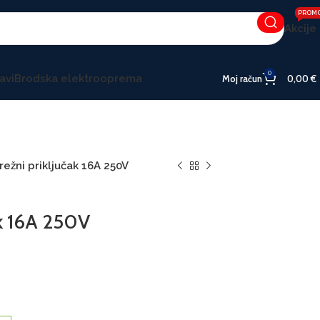
PROM
Akcije
0
avi
Brodska elektrooprema
Moj račun
0,00
€
režni priključak 16A 250V
ak 16A 250V