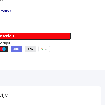
ha
zalihi)
košaricu
odijeli
cije