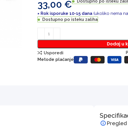
33,00
€
Dostupno po isteku zali
× Rok isporuke 10-15 dana
(ukoliko nema na 
Dostupno po isteku zaliha
Dodaj u 
P
Usporedi
Metode plaćanje
Specifika
Pregled