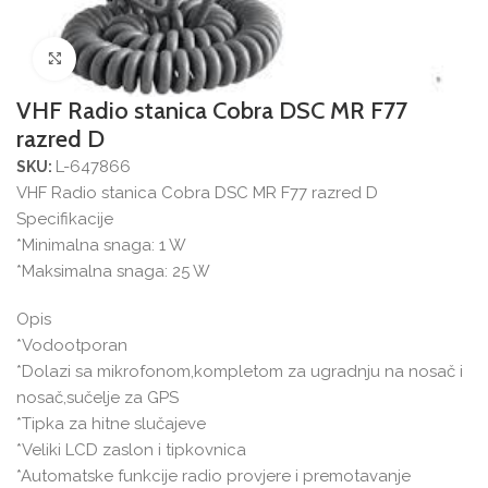
Povećajte sliku
VHF Radio stanica Cobra DSC MR F77
razred D
L-647866
SKU:
VHF Radio stanica Cobra DSC MR F77 razred D
Specifikacije
*Minimalna snaga: 1 W
*Maksimalna snaga: 25 W
Opis
*Vodootporan
*Dolazi sa mikrofonom,kompletom za ugradnju na nosač i
nosač,sučelje za GPS
*Tipka za hitne slučajeve
*Veliki LCD zaslon i tipkovnica
*Automatske funkcije radio provjere i premotavanje