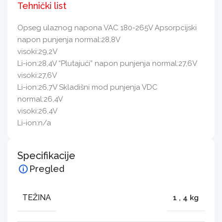
Tehnički list
Opseg ulaznog napona VAC 180-265V Apsorpcijski
napon punjenja normal:28,8V
visoki:29,2V
Li-ion:28,4V “Plutajući” napon punjenja normal:27,6V
visoki:27,6V
Li-ion:26,7V Skladišni mod punjenja VDC
normal:26,4V
visoki:26,4V
Li-ion:n/a
Specifikacije
Pregled
TEŽINA
1
,
4 kg