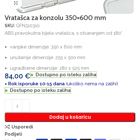
Povećajte sliku
Vratašca za konzolu 350×600 mm
GFN310310
SKU:
ABS pravokutna bijela vratašca, s otvaranjem od 180°.
vanjske dimenzije: 350 x 600 mm
unutarnje dimenzije: 255 x 500 mm
ugradbene dimenzije: 282 x 525 mm
84,00
€
Dostupno po isteku zaliha
× Rok isporuke 10-15 dana
(ukoliko nema na zalihi)
Dostupno po isteku zaliha
Dodaj u košaricu
Usporedi
Podijeli