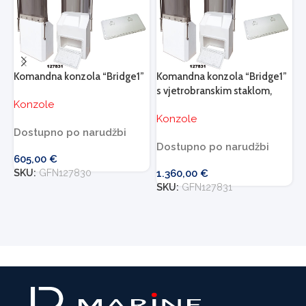
Komandna konzola “Bridge1”
Komandna konzola “Bridge1”
K
s vjetrobranskim staklom,
Konzole
rukohvatom od nehrđajućeg
K
Konzole
čelika i otvorom
Dostupno po narudžbi
D
Dostupno po narudžbi
605,00
€
7
SKU:
GFN127830
1.360,00
€
S
SKU:
GFN127831