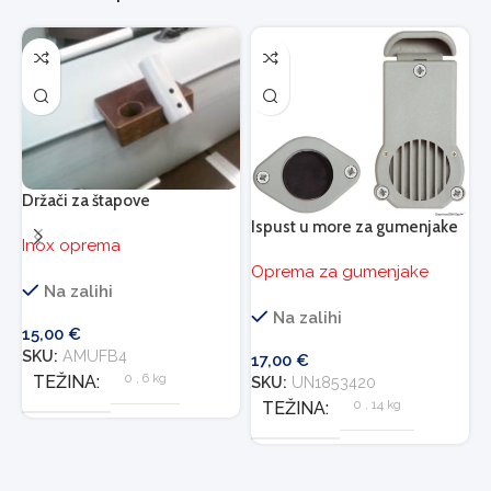
K
O
Držači za štapove
Ispust u more za gumenjake
Inox oprema
4
Oprema za gumenjake
S
Na zalihi
Na zalihi
15,00
€
SKU:
AMUFB4
17,00
€
0
,
6 kg
TEŽINA
SKU:
UN1853420
0
,
14 kg
TEŽINA