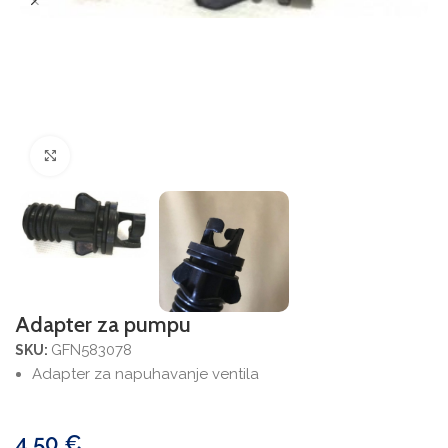
Povećajte sliku
Adapter za pumpu
GFN583078
SKU:
Adapter za napuhavanje ventila
4,50
€