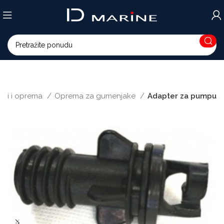
ci i oprema
Oprema za gumenjake
Adapter za pumpu