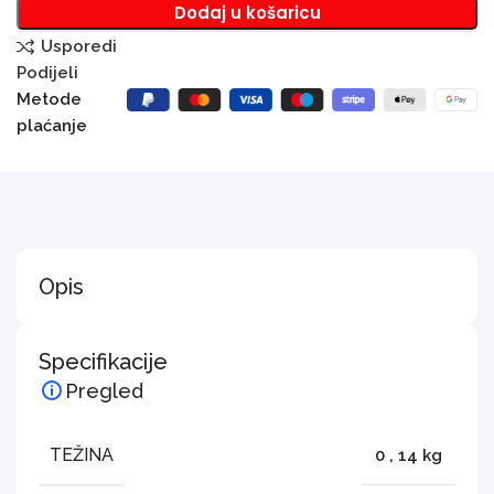
Dodaj u košaricu
Usporedi
Podijeli
Metode
plaćanje
Opis
Specifikacije
Pregled
TEŽINA
0
,
14 kg