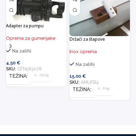
K
Adapter za pumpu
O
Oprema za gumenjake
Držači za štapove
Na zalihi
Inox oprema
4
4,50
€
S
Na zalihi
SKU:
GFN583078
0
,
05 kg
TEŽINA
15,00
€
SKU:
AMUFB4
0
,
6 kg
TEŽINA