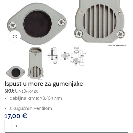
Povećajte sliku
Ispust u more za gumenjake
UN1853420
SKU:
debljina krme: 38/63 mm
s kugličnim ventilom
17,00
€