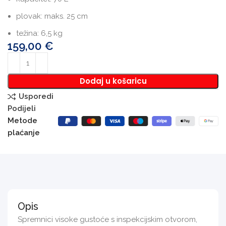
plovak: maks. 25 cm
težina: 6,5 kg
159,00
€
Dodaj u košaricu
Usporedi
Podijeli
Metode
plaćanje
Opis
Spremnici visoke gustoće s inspekcijskim otvorom,