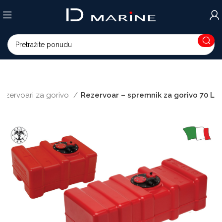
ezervoari za gorivo
Rezervoar – spremnik za gorivo 70 L