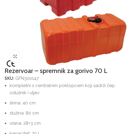
Povećajte sliku
Rezervoar – spremnik za gorivo 70 L
GFN300147
SKU:
kompletni s centralnim poklopcem koji sadrži čep,
odušnik i uljev
širina: 40 cm
dužina: 80 cm
visina: 28+3 cm
kapacitet: 70 L