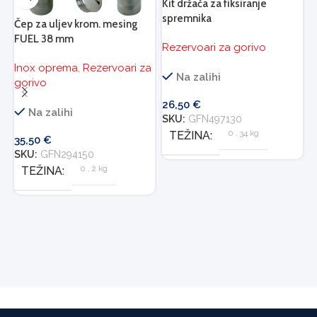
Kit držača za fiksiranje
K
spremnika
Čep za uljev krom. mesing
s
FUEL 38 mm
Rezervoari za gorivo
R
Inox oprema
,
Rezervoari za
Na zalihi
gorivo
26,50
€
2
Na zalihi
SKU:
GFN497130
S
0
,
34 kg
TEŽINA
35,50
€
SKU:
GFN294150
0
,
2 kg
TEŽINA