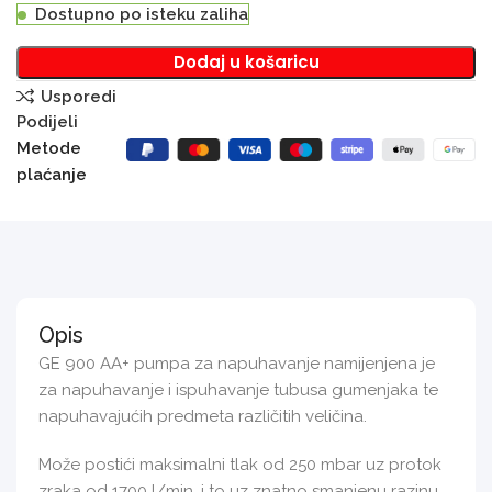
Dostupno po isteku zaliha
Dodaj u košaricu
Usporedi
Podijeli
Metode
plaćanje
Opis
GE 900 AA+ pumpa za napuhavanje namijenjena je
za napuhavanje i ispuhavanje tubusa gumenjaka te
napuhavajućih predmeta različitih veličina.
Može postići maksimalni tlak od 250 mbar uz protok
zraka od 1700 l/min, i to uz znatno smanjenu razinu