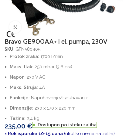
Povećajte sliku
Bravo GE900AA+ i el. pumpa, 230V
GFN580405
SKU:
Protok zraka:
1700 l/min
Maks. tlak:
250 mbar (3,6 psi)
Napon
: 230 V AC
Maks. Struja:
4A
Funkcije:
Napuhavanje/Ispuhavanje
Dimenzije:
230 x 170 x 220 mm
Težina:
2,4 kg
235,00
€
Dostupno po isteku zaliha
× Rok isporuke 10-15 dana
(ukoliko nema na zalihi)