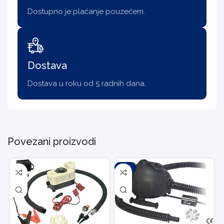
Dostupno je plaćanje pouzećem.
Dostava
Dostava u roku od 5 radnih dana.
Povezani proizvodi
-20%