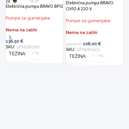
Električna pumpa BRAVO
Električna pumpa BRAVO BP12
OV10 A 220 V
Pumpe za gumenjake
Pumpe za gumenjake
E
T
Nema na zalihi
Nema na zalihi
P
136,50
€
108,00
€
135,00
€
SKU:
GFN580360
SKU:
GFN580403
D
2 kg
TEŽINA
1
,
7 kg
TEŽINA
4
S