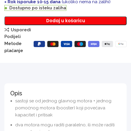
× Rok isporuke 10-15 dana
(ukoliko nema na zalihi)
Dostupno po isteku zaliha
Dodaj u košaricu
Usporedi
Podijeli
Metode
plaćanje
Opis
sastoji se od jednog glavnog motora + jednog
pomoćnog motora (booster) koji povećava
kapacitet i pritisak
dva motora mogu raditi paralelno, ili može raditi