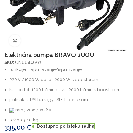
Povećajte sliku
Električna pumpa BRAVO 2000
UN6644693
SKU:
funkcije: napuhavanje/ispuhivanje
220 V /1000 W baza ; 2000 W s boosterom
kapacitet: 1200 L/min baza; 2000 L/min s boosterom
pritisak: 2 PSI baza, 5 PSI s boosterom
mm
320x170x260
težina: 5,10 kg
335,00
€
Dostupno po isteku zaliha