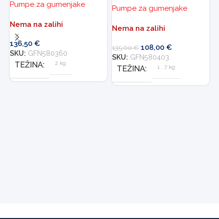
Pumpe za gumenjake
Pumpe za gumenjake
E
T
Nema na zalihi
Nema na zalihi
P
136,50
€
108,00
€
135,00
€
SKU:
GFN580360
SKU:
GFN580403
D
2 kg
TEŽINA
1
,
7 kg
TEŽINA
4
S