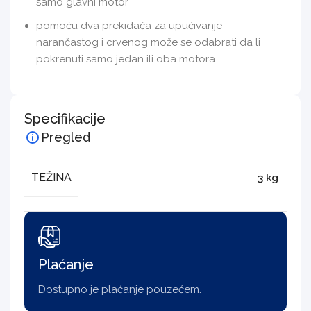
samo glavni motor
pomoću dva prekidača za upućivanje
narančastog i crvenog može se odabrati da li
pokrenuti samo jedan ili oba motora
Specifikacije
Pregled
TEŽINA
3 kg
Plaćanje
Dostupno je plaćanje pouzećem.