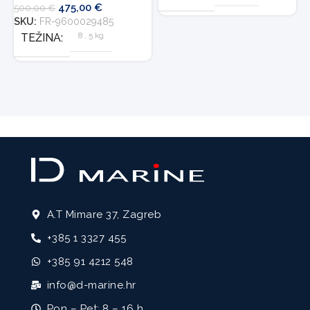
475,00
€
500,00
€
SKU:
FR-9600029485
8
,
5 kg
TEŽINA
A.T Mimare 37, Zagreb
+385 1 3327 455
+385 91 4212 548
info@d-marine.hr
Pon – Pet: 8 – 16 h