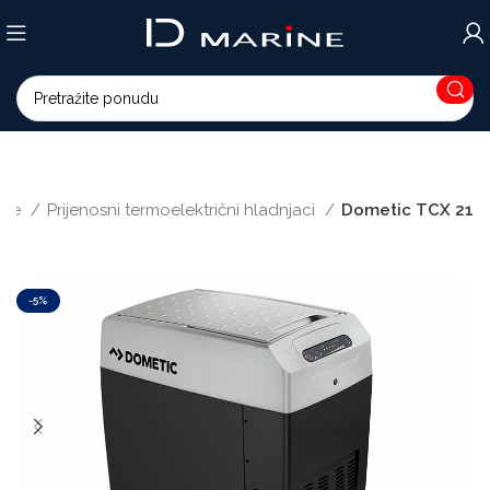
nice
Prijenosni termoelektrični hladnjaci
Dometic TCX 21
-5%