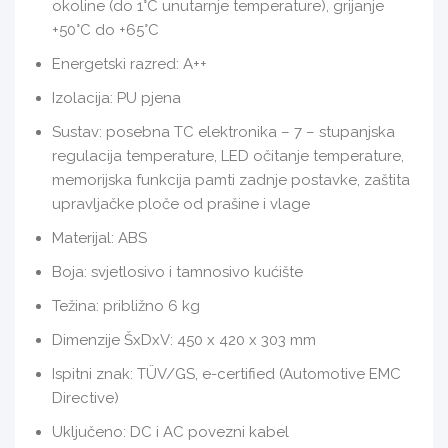
okoline (do 1°C unutarnje temperature), grijanje
+50°C do +65°C
Energetski razred: A++
Izolacija: PU pjena
Sustav: posebna TC elektronika – 7 – stupanjska
regulacija temperature, LED očitanje temperature,
memorijska funkcija pamti zadnje postavke, zaštita
upravljačke ploče od prašine i vlage
Materijal: ABS
Boja: svjetlosivo i tamnosivo kućište
Težina: približno 6 kg
Dimenzije ŠxDxV: 450 x 420 x 303 mm
Ispitni znak: TÜV/GS, e-certified (Automotive EMC
Directive)
Uključeno: DC i AC povezni kabel