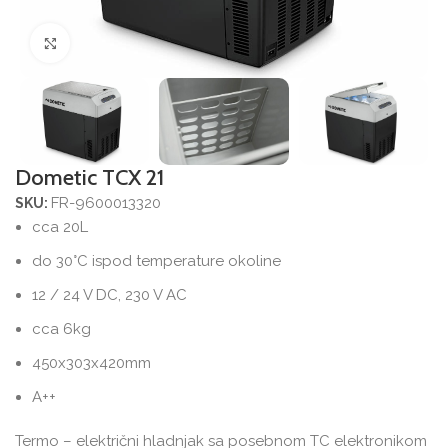
Povećajte sliku
Dometic TCX 21
FR-9600013320
SKU:
cca 20L
do 30°C ispod temperature okoline
12 / 24 V DC, 230 V AC
cca 6kg
450x303x420mm
A++
Termo – električni hladnjak sa posebnom TC elektronikom