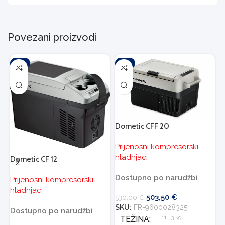
Povezani proizvodi
-5%
-5%
Dometic CFF 20
D
Prijenosni kompresorski
P
hladnjaci
h
Dometic CF 12
Dostupno po narudžbi
Prijenosni kompresorski
hladnjaci
503,50
€
530,00
€
6
SKU:
FR-9600028325
S
Dostupno po narudžbi
11
,
3 kg
TEŽINA