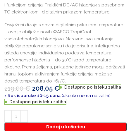
i funkcijom grijanja. Praktični DC/AC hladnjak s posebnom
TC elektronikom i digitalnim prikazom temperature.
Osvježeni dizajn s novim digitalnim prikazom temperature
– ovo je obilježje novih WAECO TropiCool
visokotehnoloških hladnjaka. Naravno, sva unutarnja
obilježja popularne serije su i dalje prisutna: inteligentna
ušteda energije, individualno podesiva temperatura,
performanse hlađenja – do 30°C ispod temperature
okoline. Prema željama, prikladne jedinice mogu održavati
hranu toplom: aktiviranjem funkcije grijanja, može se
doseći temperatura do +65°C.
219,00
€
208,05
€
Dostupno po isteku zaliha
× Rok isporuke 10-15 dana
(ukoliko nema na zalihi)
Dostupno po isteku zaliha
Dodaj u košaricu