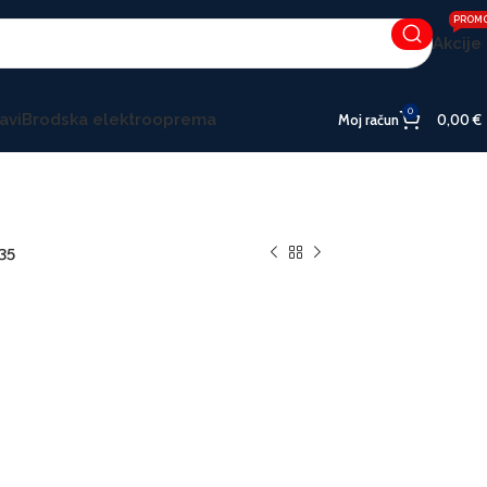
PROM
Akcije
0
avi
Brodska elektrooprema
Moj račun
0,00
€
35