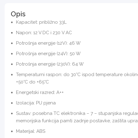
Opis
Kapacitet: približno 33L
Napon: 12 V DC i 230 V AC
Potrošnja energije (12V): 46 W
Potrošnja energije (24V): 50 W
Potrošnja energije (230V): 64 W
Temperaturni raspon: do 30°C ispod temperature okoline 
+50°C do +65°C
Energetski razred: A++
Izolacija: PU pjena
Sustav: posebna TC elektronika – 7 – stupanjska regula
memorijska funkcija pamti zadnje postavke, zaštita upra
Materijal: ABS