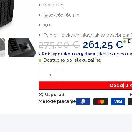
cca 10 kg,
550x376x460mm
A++
Termo – električni hladnjak sa posebnom T
275,00
€
261,25
€
D
× Rok isporuke 10-15 dana
(ukoliko nema na 
Dostupno po isteku zaliha
Dodaj u 
P
Usporedi
Metode plaćanje