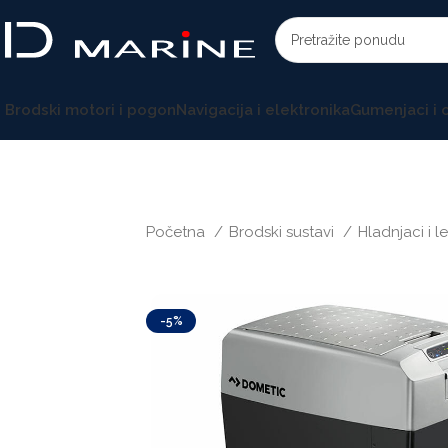
Brodski motori i pogon
Navigacija i elektronika
Gumenjaci i
Početna
Brodski sustavi
Hladnjaci i 
-5%