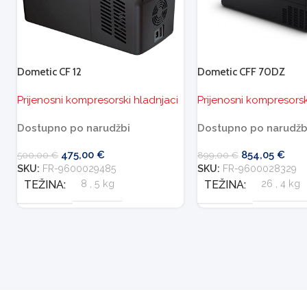
Dometic CF 12
Dometic CFF 70DZ
Prijenosni kompresorski hladnjaci
Prijenosni kompresorsk
Dostupno po narudžbi
Dostupno po narudžb
475,00
€
854,05
€
500,00
€
899,00
€
SKU:
FR-9600029485
SKU:
FR-9600028329
TEŽINA
8
,
5 kg
TEŽINA
26
,
4 kg