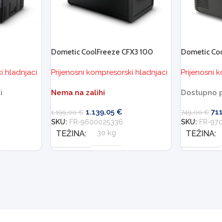
Dometic CoolFreeze CFX3 100
Dometic Coo
i hladnjaci
Prijenosni kompresorski hladnjaci
Prijenosni 
i
Nema na zalihi
Dostupno p
1.139,05
€
71
1.199,00
€
749,00
€
SKU:
FR-9600025336
SKU:
FR-97
TEŽINA
30 kg
TEŽINA