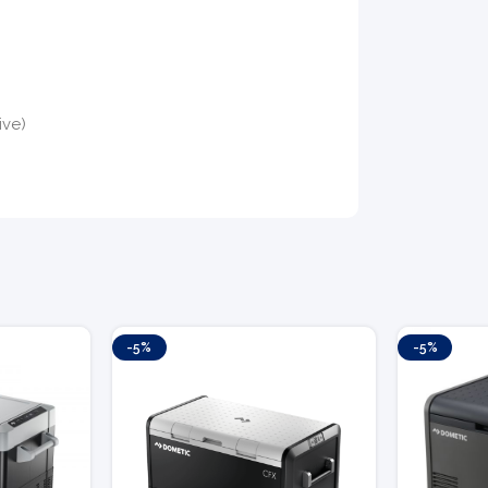
ive)
-5%
-5%