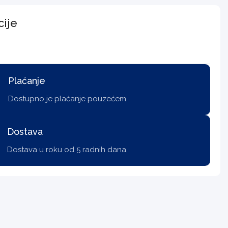
cije
Plaćanje
Dostupno je plaćanje pouzećem.
Dostava
Dostava u roku od 5 radnih dana.