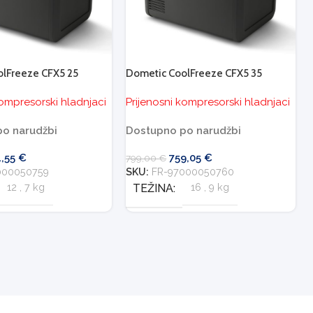
lFreeze CFX5 25
Dometic CoolFreeze CFX5 35
kompresorski hladnjaci
Prijenosni kompresorski hladnjaci
o narudžbi
Dostupno po narudžbi
1,55
€
759,05
€
799,00
€
000050759
SKU:
FR-97000050760
12
,
7 kg
TEŽINA
16
,
9 kg