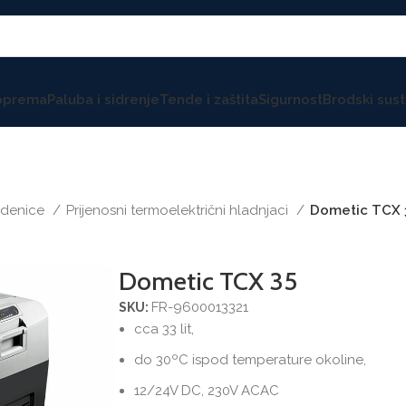
 oprema
Paluba i sidrenje
Tende i zaštita
Sigurnost
Brodski sust
ledenice
Prijenosni termoelektrični hladnjaci
Dometic TCX 
Dometic TCX 35
FR-9600013321
SKU:
cca 33 lit,
do 30ºC ispod temperature okoline,
12/24V DC, 230V ACAC