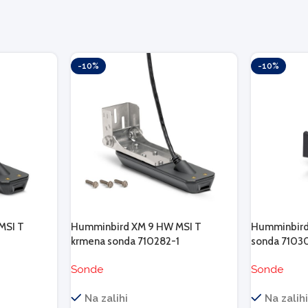
-10%
-10%
MSI T
Humminbird XM 9 HW MSI T
Humminbird
krmena sonda 710282-1
sonda 7103
Sonde
Sonde
Na zalihi
Na zalih