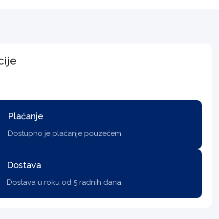
cije
Plaćanje
Dostupno je plaćanje pouzećem.
Dostava
Dostava u roku od 5 radnih dana.