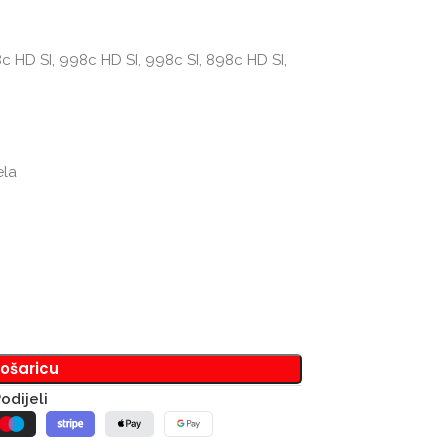
8c HD SI, 998c HD SI, 998c SI, 898c HD SI,
ela
košaricu
odijeli