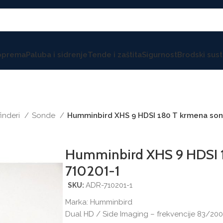
 oprema
Paluba i sidrenje
Tende i zaštita
Sigurnost
Brodski sust
finderi
Sonde
Humminbird XHS 9 HDSI 180 T krmena son
Humminbird XHS 9 HDSI 
710201-1
ADR-710201-1
SKU:
Marka:
Humminbird
Dual HD / Side Imaging – frekvencije 83/2