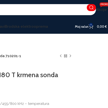
PROM
Akcije
0
avi
Brodska elektrooprema
Moj račun
0,00
€
da 710201-1
180 T krmena sonda
00/455/800 kHz – temperatura