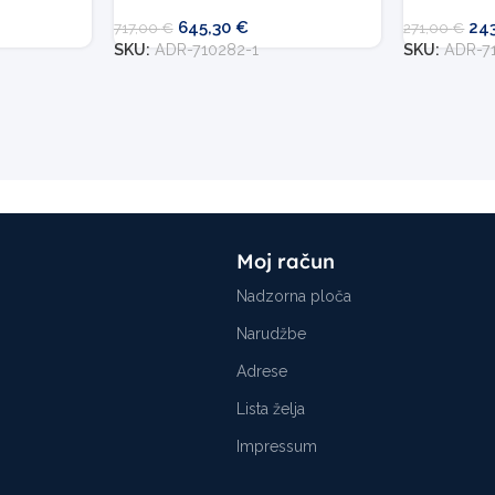
645,30
€
24
717,00
€
271,00
€
SKU:
ADR-710282-1
SKU:
ADR-7
Moj račun
Nadzorna ploča
Narudžbe
Adrese
Lista želja
Impressum