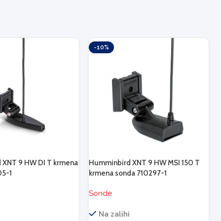
-10%
 XNT 9 HW DI T krmena
Humminbird XNT 9 HW MSI 150 T
05-1
krmena sonda 710297-1
Sonde
i
Na zalihi