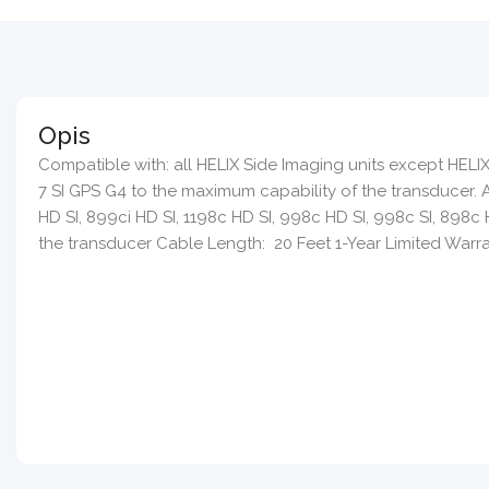
Opis
Compatible with: all HELIX Side Imaging units except HE
7 SI GPS G4 to the maximum capability of the transducer. A
HD SI, 899ci HD SI, 1198c HD SI, 998c HD SI, 998c SI, 898c
the transducer Cable Length: 20 Feet 1-Year Limited Warr