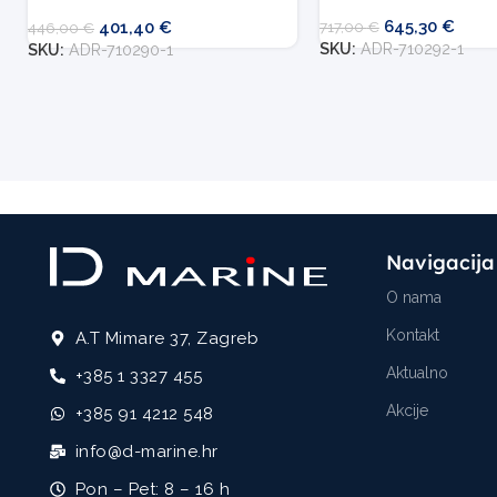
645,30
€
401,40
€
717,00
€
446,00
€
SKU:
ADR-710292-1
SKU:
ADR-710290-1
Navigacija
O nama
Kontakt
A.T Mimare 37, Zagreb
Aktualno
+385 1 3327 455
Akcije
+385 91 4212 548
info@d-marine.hr
Pon – Pet: 8 – 16 h