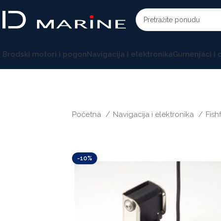
Brodski motori i pogon
Navigacija i elektronika
Gumenjaci i
Početna
Navigacija i elektronika
Fish
-10%