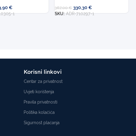
3,90
€
330,30
€
367,00
€
10305-1
SKU:
ADR-710297-1
Korisni linkovi
Centar za privatnost
Uvjeti korištenja
Pravila privatnosti
Politika kolačića
Sigurnost plaćanja