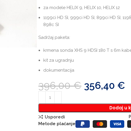
za modele HELIX 9, HELIX 10, HELIX 12
1199ci HD SI, 999ci HD SI, 899ci HD SI, 119
898c SI
Sadržaj paketa:
krmena sonda XHS 9 HDSI 180 T s 6m kab
kit za ugradnju
dokumentacija
396,00
€
356,40
€
Dodaj u 
P
Usporedi
Metode plaćanje