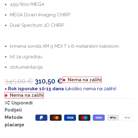
455/800/MEGA
MEGA Down Imaging CHIRP
Dual Spectrum 2D CHIRP
krmena sonda XM 9 MDI T s 6-metarskim kabelom
kit za ugradnju
dokumentacija
345,00
€
310,50
€
Nema na zalihi
× Rok isporuke 10-15 dana
(ukoliko nema na zalihi)
Nema na zalihi
Usporedi
Podijeli
Metode
plaćanje