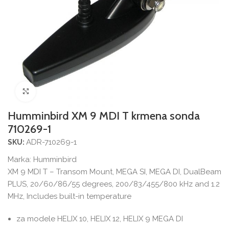
Povećajte sliku
Humminbird XM 9 MDI T krmena sonda
710269-1
ADR-710269-1
SKU:
Marka:
Humminbird
XM 9 MDI T – Transom Mount, ​​MEGA SI, MEGA DI, DualBeam
PLUS, 20/60/86/55 degrees, 200/83/455/800 kHz and 1.2
MHz, Includes built-in temperature
za modele HELIX 10, HELIX 12, HELIX 9 MEGA DI