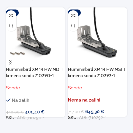
-10%
-10%
Humminbird XM 14 HW MDI T
Humminbird XM 14 HW MSI T
H
krmena sonda 710290-1
krmena sonda 710292-1
k
Sonde
Sonde
S
Nema na zalihi
Na zalihi
645,30
€
401,40
€
717,00
€
446,00
€
7
SKU:
ADR-710292-1
SKU:
ADR-710290-1
S