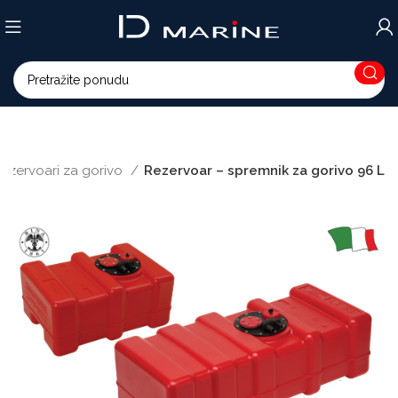
ezervoari za gorivo
Rezervoar – spremnik za gorivo 96 L