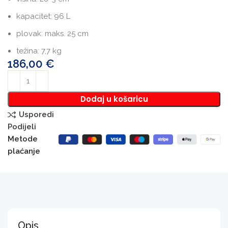
kapacitet: 96 L
plovak: maks. 25 cm
težina: 7,7 kg
186,00
€
Dodaj u košaricu
Usporedi
Podijeli
Metode
plaćanje
Opis