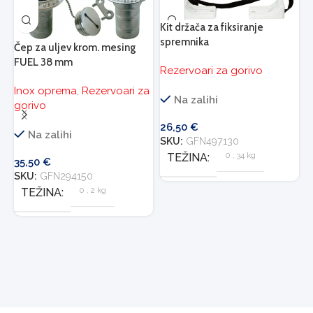
Kit držača za fiksiranje
K
spremnika
Čep za uljev krom. mesing
s
FUEL 38 mm
Rezervoari za gorivo
R
Inox oprema
,
Rezervoari za
Na zalihi
gorivo
26,50
€
2
Na zalihi
SKU:
GFN497130
S
0
,
34 kg
TEŽINA
35,50
€
SKU:
GFN294150
0
,
2 kg
TEŽINA