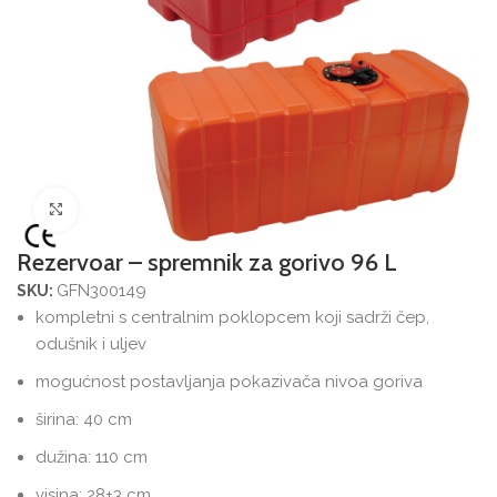
Povećajte sliku
Rezervoar – spremnik za gorivo 96 L
GFN300149
SKU:
kompletni s centralnim poklopcem koji sadrži čep,
odušnik i uljev
mogućnost postavljanja pokazivača nivoa goriva
širina: 40 cm
dužina: 110 cm
visina: 28+3 cm