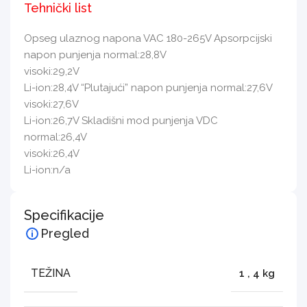
Tehnički list
Opseg ulaznog napona VAC 180-265V Apsorpcijski
napon punjenja normal:28,8V
visoki:29,2V
Li-ion:28,4V “Plutajući” napon punjenja normal:27,6V
visoki:27,6V
Li-ion:26,7V Skladišni mod punjenja VDC
normal:26,4V
visoki:26,4V
Li-ion:n/a
Specifikacije
Pregled
TEŽINA
1
,
4 kg