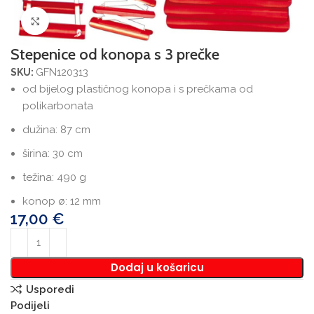
Povećajte sliku
Stepenice od konopa s 3 prečke
GFN120313
SKU:
od bijelog plastičnog konopa i s prečkama od
polikarbonata
dužina: 87 cm
širina: 30 cm
težina: 490 g
konop ø: 12 mm
17,00
€
Dodaj u košaricu
Usporedi
Podijeli