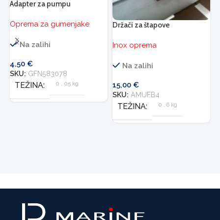
Adapter za pumpu
Oprema za gumenjake
Držači za štapove
I
Na zalihi
Inox oprema
O
4,50
€
Na zalihi
SKU:
GFN583078
0
,
05 kg
TEŽINA
15,00
€
SKU:
AMUFB4
1
0
,
6 kg
TEŽINA
S