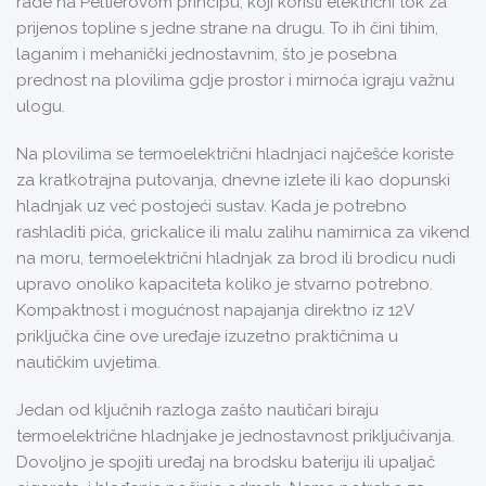
rade na Peltierovom principu, koji koristi električni tok za
prijenos topline s jedne strane na drugu. To ih čini tihim,
laganim i mehanički jednostavnim, što je posebna
prednost na plovilima gdje prostor i mirnoća igraju važnu
ulogu.
Na plovilima se termoelektrični hladnjaci najčešće koriste
za kratkotrajna putovanja, dnevne izlete ili kao dopunski
hladnjak uz već postojeći sustav. Kada je potrebno
rashladiti pića, grickalice ili malu zalihu namirnica za vikend
na moru, termoelektrični hladnjak za brod ili brodicu nudi
upravo onoliko kapaciteta koliko je stvarno potrebno.
Kompaktnost i mogućnost napajanja direktno iz 12V
priključka čine ove uređaje izuzetno praktičnima u
nautičkim uvjetima.
Jedan od ključnih razloga zašto nautičari biraju
termoelektrične hladnjake je jednostavnost priključivanja.
Dovoljno je spojiti uređaj na brodsku bateriju ili upaljač