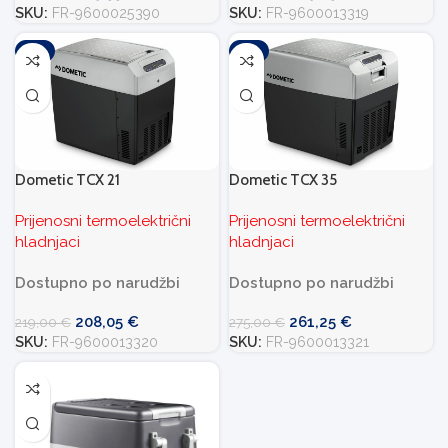
SKU:
FR-9600025390
SKU:
FR-9600013319
-5%
-5%
Dometic TCX 21
Dometic TCX 35
Prijenosni termoelektrični
Prijenosni termoelektrični
hladnjaci
hladnjaci
Dostupno po narudžbi
Dostupno po narudžbi
208,05
€
261,25
€
219,00
€
275,00
€
SKU:
FR-9600013320
SKU:
FR-9600013321