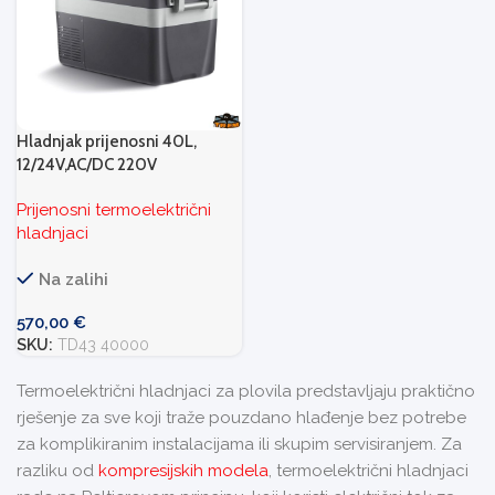
Hladnjak prijenosni 40L,
12/24V,AC/DC 220V
Prijenosni termoelektrični
hladnjaci
Na zalihi
570,00
€
SKU:
TD43 40000
Termoelektrični hladnjaci za plovila predstavljaju praktično
rješenje za sve koji traže pouzdano hlađenje bez potrebe
za komplikiranim instalacijama ili skupim servisiranjem. Za
razliku od
kompresijskih modela
, termoelektrični hladnjaci