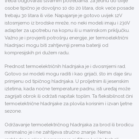
treba odgovarati stvarnim potrebama: za jednu do dvije
osobe tipično je dovoljno 10 do 20 litara, dok veće posade
trebaju 30 litara ili više. Napajanje je gotovo uvijek 12V
istosmjerno iz brodske mreže, no neki modeli imaju i 230V
adapter za upotrebu na kopnu ili u marinskom priključku.
Važno je i provjeriti potrošnju energije, jer termoelektrični
hladnjaci mogu biti zahtjevniji prema bateriji od
kompresijskih pri dužem radu.
Prednost termoelektričnih hladnjaka je i dvosmjerni rad.
Gotovo svi modeli mogu raditi i kao grijači, što im daje širu
primjenu od tipičnog hladnjaka. U proljetnim ili jesenskim
izletima, kada noćne temperature padnu, isti uređaj može
zagrijati obrok ili održati napitak toplim. Ta fleksibilnost čini
termoelektrične hladnjake za plovila korisnim i izvan ljetne
sezone.
Održavanje termoelektričnog hladnjaka za brod ili brodicu
minimalno je i ne zahtijeva stručno znanje. Nema