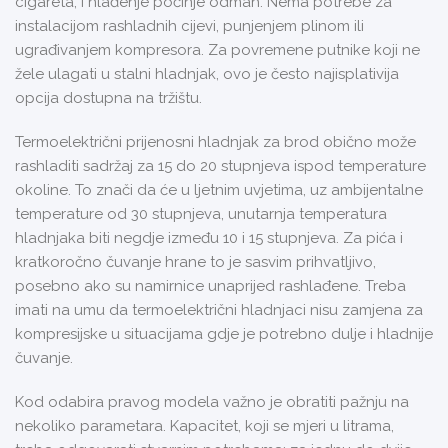
cigareta, i hlađenje počinje odmah. Nema potrebe za
instalacijom rashladnih cijevi, punjenjem plinom ili
ugrađivanjem kompresora. Za povremene putnike koji ne
žele ulagati u stalni hladnjak, ovo je često najisplativija
opcija dostupna na tržištu.
Termoelektrični prijenosni hladnjak za brod obično može
rashladiti sadržaj za 15 do 20 stupnjeva ispod temperature
okoline. To znači da će u ljetnim uvjetima, uz ambijentalne
temperature od 30 stupnjeva, unutarnja temperatura
hladnjaka biti negdje između 10 i 15 stupnjeva. Za pića i
kratkoročno čuvanje hrane to je sasvim prihvatljivo,
posebno ako su namirnice unaprijed rashlađene. Treba
imati na umu da termoelektrični hladnjaci nisu zamjena za
kompresijske u situacijama gdje je potrebno dulje i hladnije
čuvanje.
Kod odabira pravog modela važno je obratiti pažnju na
nekoliko parametara. Kapacitet, koji se mjeri u litrama,