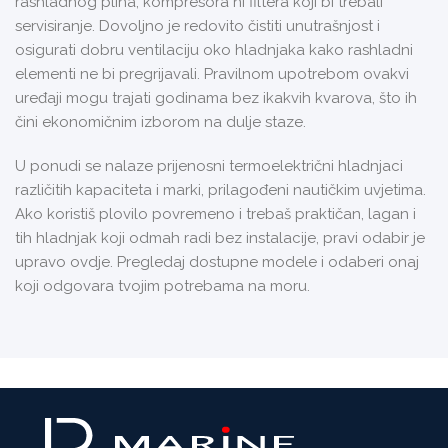
rashladnog plina, kompresora ni filtera koji bi trebali
servisiranje. Dovoljno je redovito čistiti unutrašnjost i
osigurati dobru ventilaciju oko hladnjaka kako rashladni
elementi ne bi pregrijavali. Pravilnom upotrebom ovakvi
uređaji mogu trajati godinama bez ikakvih kvarova, što ih
čini ekonomičnim izborom na dulje staze.
U ponudi se nalaze prijenosni termoelektrični hladnjaci
različitih kapaciteta i marki, prilagođeni nautičkim uvjetima.
Ako koristiš plovilo povremeno i trebaš praktičan, lagan i
tih hladnjak koji odmah radi bez instalacije, pravi odabir je
upravo ovdje. Pregledaj dostupne modele i odaberi onaj
koji odgovara tvojim potrebama na moru.